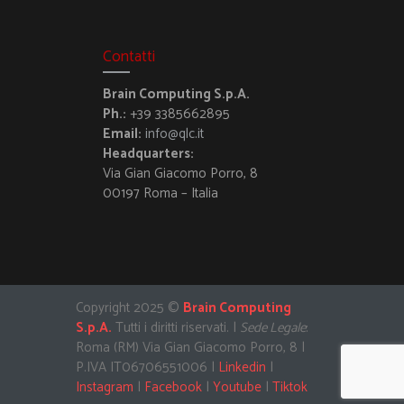
Contatti
Brain Computing S.p.A.
Ph.:
+39 3385662895
Email:
info@qlc.it
Headquarters:
Via Gian Giacomo Porro, 8
00197 Roma – Italia
Copyright 2025 ©
Brain Computing
S.p.A.
Tutti i diritti riservati. |
Sede Legale
:
Roma (RM) Via Gian Giacomo Porro, 8 |
P.IVA IT06706551006 |
Linkedin
|
Instagram
|
Facebook
|
Youtube
|
Tiktok