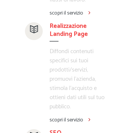
scopri il servizio
Realizzazione
Landing Page
Diffondi contenuti
specifici sui tuoi
prodotti/servizi,
promuovi l’azienda,
stimola l’acquisto e
ottieni dati utili sul tuo
pubblico.
scopri il servizio
SEO