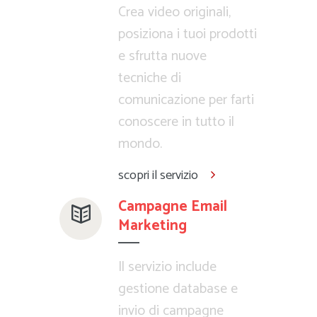
Crea video originali,
posiziona i tuoi prodotti
e sfrutta nuove
tecniche di
comunicazione per farti
conoscere in tutto il
mondo.
scopri il servizio
Campagne Email
Marketing
Il servizio include
gestione database e
invio di campagne