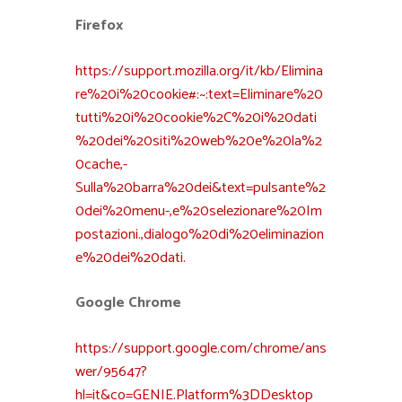
Firefox
https://support.mozilla.org/it/kb/Elimina
re%20i%20cookie#:~:text=Eliminare%20
tutti%20i%20cookie%2C%20i%20dati
%20dei%20siti%20web%20e%20la%2
0cache,-
Sulla%20barra%20dei&text=pulsante%2
0dei%20menu-,e%20selezionare%20Im
postazioni.,dialogo%20di%20eliminazion
e%20dei%20dati.
Google Chrome
https://support.google.com/chrome/ans
wer/95647?
hl=it&co=GENIE.Platform%3DDesktop