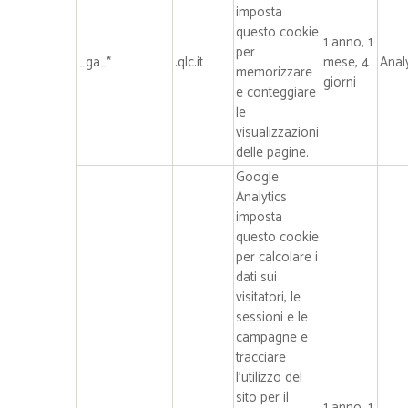
imposta
questo cookie
1 anno, 1
per
_ga_*
.qlc.it
mese, 4
Anal
memorizzare
giorni
e conteggiare
le
visualizzazioni
delle pagine.
Google
Analytics
imposta
questo cookie
per calcolare i
dati sui
visitatori, le
sessioni e le
campagne e
tracciare
l’utilizzo del
sito per il
1 anno, 1