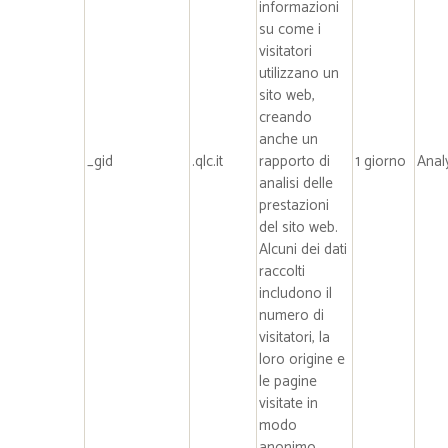
informazioni
su come i
visitatori
utilizzano un
sito web,
creando
anche un
_gid
.qlc.it
rapporto di
1 giorno
Anal
analisi delle
prestazioni
del sito web.
Alcuni dei dati
raccolti
includono il
numero di
visitatori, la
loro origine e
le pagine
visitate in
modo
anonimo.