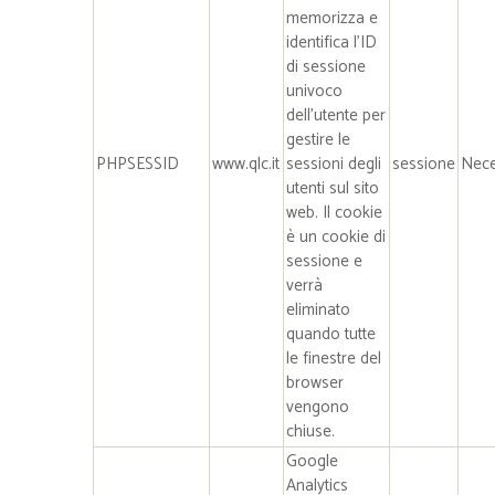
memorizza e
identifica l’ID
di sessione
univoco
dell’utente per
gestire le
PHPSESSID
www.qlc.it
sessioni degli
sessione
Nece
utenti sul sito
web. Il cookie
è un cookie di
sessione e
verrà
eliminato
quando tutte
le finestre del
browser
vengono
chiuse.
Google
Analytics