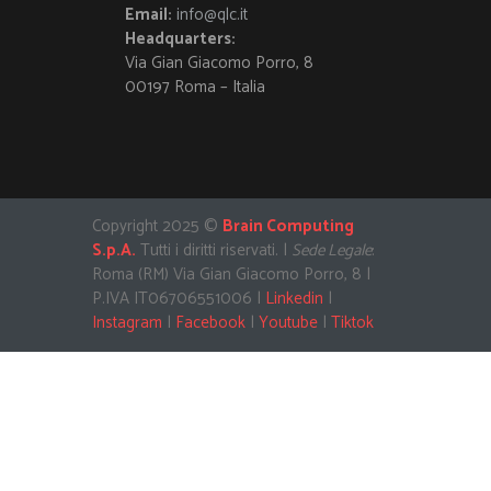
Email:
info@qlc.it
Headquarters:
Via Gian Giacomo Porro, 8
00197 Roma – Italia
Copyright 2025 ©
Brain Computing
S.p.A.
Tutti i diritti riservati. |
Sede Legale
:
Roma (RM) Via Gian Giacomo Porro, 8 |
P.IVA IT06706551006 |
Linkedin
|
Instagram
|
Facebook
|
Youtube
|
Tiktok