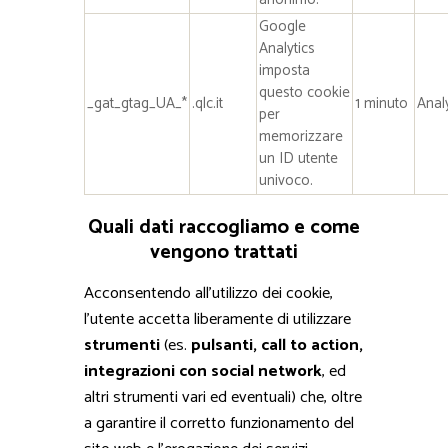
Google
Analytics
imposta
questo cookie
_gat_gtag_UA_*
.qlc.it
1 minuto
Anal
per
memorizzare
un ID utente
univoco.
Quali dati raccogliamo e come
vengono trattati
Acconsentendo all’utilizzo dei cookie,
l’utente accetta liberamente di utilizzare
strumenti
(es.
pulsanti, call to action,
integrazioni con social network
, ed
altri strumenti vari ed eventuali) che, oltre
a garantire il corretto funzionamento del