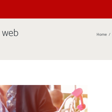
e web
Home