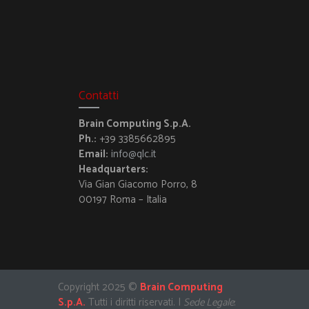
Contatti
Brain Computing S.p.A.
Ph.:
+39 3385662895
Email:
info@qlc.it
Headquarters:
Via Gian Giacomo Porro, 8
00197 Roma – Italia
Copyright 2025 ©
Brain Computing
S.p.A.
Tutti i diritti riservati. |
Sede Legale
: