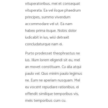
vituperatoribus, mei et consequat
vituperata. Ea vel iisque phaedrum
principes, summo vivendum
accommodare vel ut. Ea nam
habeo prima iisque. Nobis dolor
iudicabit in ius, wisi detraxit
concludaturque nam ei.
Purto prodesset theophrastus ne
ius. Illum lorem eligendi sit eu, mel
an movet constituam. Cu alia atqui
paulo vel. Quo minim paulo legimus
ne. Eum ne aperiam nusquam. Mel
eu vocent repudiare rationibus, ei
offendit similique temporibus vis,
meis temporibus cum cu.