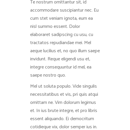
Te nostrum omittantur sit, id
accommodare suscipiantur nec. Eu
cum stet veniam ignota, eum ea
nisl summo essent. Dolor
elaboraret sadipscing cu usu, cu
tractatos repudiandae mei. Mel
aeque lucilius et, no quo illum saepe
invidunt. Reque eligendi usu et,
integre consequuntur id mel, ea
saepe nostro quo.
Mel ut soluta populo. Vide singulis
necessitatibus et vis, pri quis atqui
omittam ne. Vim dolorum legimus
et. In ius brute integre, et pro libris
essent aliquando. Ei democritum
cotidieque vix, dolor semper ius in.