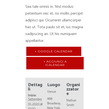
Sea tale omnis in. Nisl modus
petentium nec et, no mollis percipit
adipisci qui. Ocurreret ullamcorper
has ut. Tota paulo sit et, ius magna
sadipscing an. Ut his numquam
appellantur.
+ GOOGLE CALENDAR
+ AGGIUNGI A
ICALENDAR
Dettag
Luogo
Organi
li
zzator
Venue
e
Inizio:
888
Settembre
Nathan
Broadway,
10, 2020 @
Smith
New York,
10:00