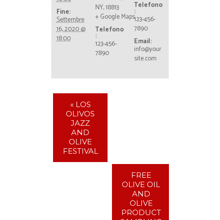
Telefono
NY, 18813
:
Fine:
+ Google Maps
123-456-
Settembre
7890
16, 2020 @
Telefono
:
18:00
Email:
123-456-
info@your
7890
site.com
«
LOS
OLIVOS
JAZZ
AND
OLIVE
FESTIVAL
FREE
OLIVE OIL
AND
OLIVE
PRODUCT